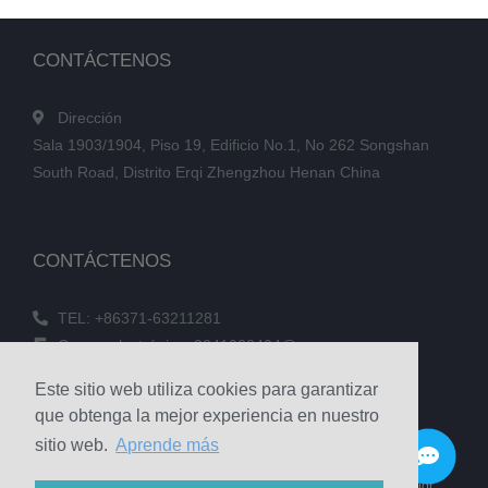
CONTÁCTENOS
Dirección
Sala 1903/1904, Piso 19, Edificio No.1, No 262 Songshan
South Road, Distrito Erqi Zhengzhou Henan China
CONTÁCTENOS
TEL: +86371-63211281
Correo electrónico: 3241038404@qq.com
FAX: +86371-60305637
Este sitio web utiliza cookies para garantizar
Teléfono: +86 18039336686
que obtenga la mejor experiencia en nuestro
sitio web.
Aprende más
© 2020 Zhengzhou Haixu Abrasives Co., Ltd. Derechos de autor