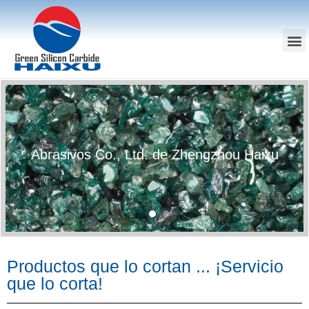
rasivos Co., Ltd. de Zhengzhou Haixu
Productos que lo cortan ... ¡Servicio
que lo corta!