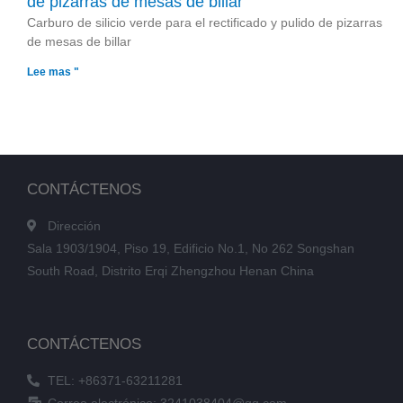
de pizarras de mesas de billar
Carburo de silicio verde para el rectificado y pulido de pizarras
de mesas de billar
Lee mas "
CONTÁCTENOS
Dirección
Sala 1903/1904, Piso 19, Edificio No.1, No 262 Songshan
South Road, Distrito Erqi Zhengzhou Henan China
CONTÁCTENOS
TEL: +86371-63211281