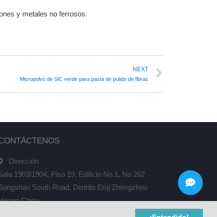
ones y metales no ferrosos.
NEXT
Micropolvo de SiC verde para pasta de pulido de fibras
CONTÁCTENOS
Dirección
Sala 1903/1904, Piso 19, Edificio No.1, No 262
Songshan South Road, Distrito Erqi Zhengzhou
Henan China