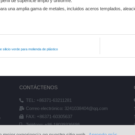
erfil de superficie limpio y uniforme.
ra una amplia gama de metales, incluidos aceros templados, aleaci
 silicio verde para molienda de plástico
CONTÁCTENOS
TEL: +86371-63211281
Correo electrónico: 3241038404@qq.com
FAX: +86371-60305637
e
Teléfono: +86 18039336686
la mejor experiencia en nuestro sitio web.
Aprende más