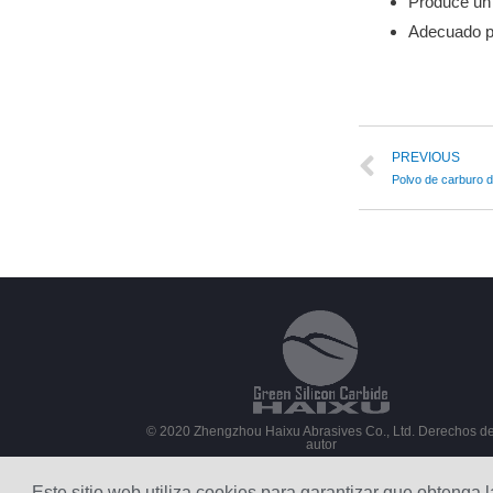
Produce un p
Adecuado pa
PREVIOUS
Polvo de carburo de
© 2020 Zhengzhou Haixu Abrasives Co., Ltd. Derechos d
autor
Sitemap
Este sitio web utiliza cookies para garantizar que obtenga 