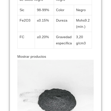
Sic
98-99%
Color
Negro
Fe2O3
≤0.15%
Dureza
Mohs9.2
(mín.)
FC
≤0.20%
Gravedad
3,20
específica
g/cm3
Mostrar productos